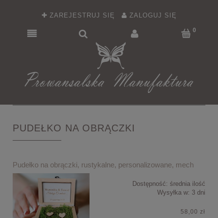
ZAREJESTRUJ SIĘ
ZALOGUJ SIĘ
PUDEŁKO NA OBRĄCZKI
Pudełko na obrączki, rustykalne, personalizowane, mech
Dostępność:
średnia ilość
Wysyłka w:
3 dni
58,00 zł