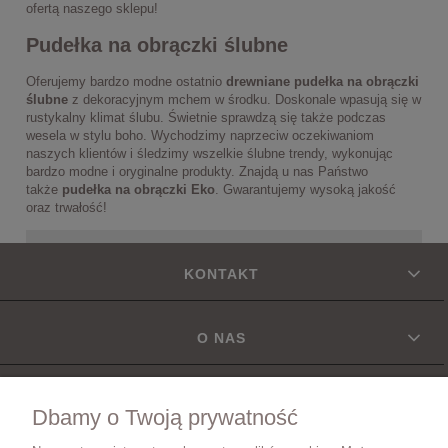
ofertą naszego sklepu!
Pudełka na obrączki ślubne
Oferujemy bardzo modne ostatnio
drewniane pudełka na obrączki
ślubne
z dekoracyjnym mchem w środku. Doskonale wpasują się w
rustykalny klimat ślubu. Świetnie sprawdzą się także podczas
wesela w stylu boho. Wychodzimy naprzeciw oczekiwaniom
naszych klientów i śledzimy wszelkie ślubne trendy, wykonując
bardzo modne i oryginalne produkty. Znajdą u nas Państwo
także
pudełka na obrączki Eko
. Gwarantujemy wysoką jakość
oraz trwałość!
KONTAKT
O NAS
INFORMACJE
Dbamy o Twoją prywatność