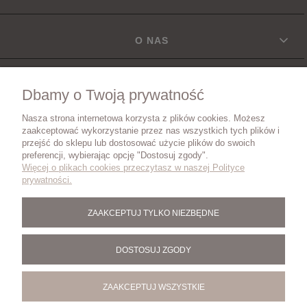
O NAS
INFORMACJE
Dbamy o Twoją prywatność
Nasza strona internetowa korzysta z plików cookies. Możesz
DOSTAWA
zaakceptować wykorzystanie przez nas wszystkich tych plików i
przejść do sklepu lub dostosować użycie plików do swoich
preferencji, wybierając opcję "Dostosuj zgody".
Więcej o plikach cookies przeczytasz w naszej Polityce
ZWROTY I REKLAMACJE
prywatności.
ZAAKCEPTUJ TYLKO NIEZBĘDNE
BLOG
DOSTOSUJ ZGODY
ZAAKCEPTUJ WSZYSTKIE