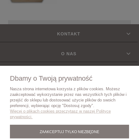
KONTAKT
O NAS
INFORMACJE
Dbamy o Twoją prywatność
Nasza strona internetowa korzysta z plików cookies. Możesz
DOSTAWA
zaakceptować wykorzystanie przez nas wszystkich tych plików i
przejść do sklepu lub dostosować użycie plików do swoich
preferencji, wybierając opcję "Dostosuj zgody".
Więcej o plikach cookies przeczytasz w naszej Polityce
ZWROTY I REKLAMACJE
prywatności.
ZAAKCEPTUJ TYLKO NIEZBĘDNE
BLOG