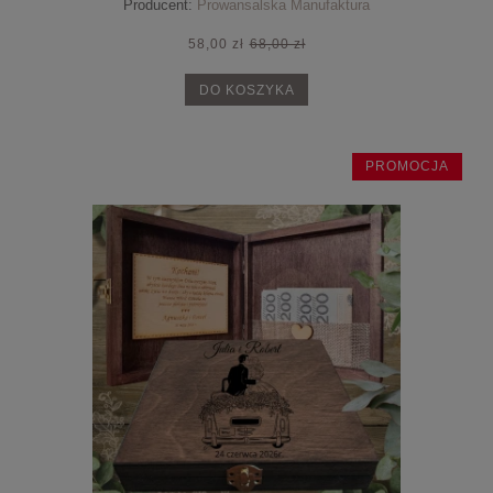
Producent:
Prowansalska Manufaktura
58,00 zł
68,00 zł
DO KOSZYKA
PROMOCJA