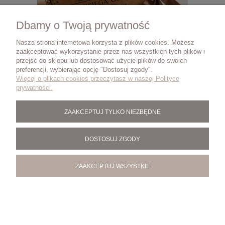
Dbamy o Twoją prywatność
Nasza strona internetowa korzysta z plików cookies. Możesz
zaakceptować wykorzystanie przez nas wszystkich tych plików i
przejść do sklepu lub dostosować użycie plików do swoich
preferencji, wybierając opcję "Dostosuj zgody".
Z
KSIĘGA GOŚCI NA WESELE ŚLUB ANKIETA
Więcej o plikach cookies przeczytasz w naszej Polityce
KA
DREWNIANA OKŁADKA PERSONALIZACJA
prywatności.
89,00 zł
ZAAKCEPTUJ TYLKO NIEZBĘDNE
DO KOSZYKA
DOSTOSUJ ZGODY
ZAAKCEPTUJ WSZYSTKIE
O NAS
Prowansalska Manufaktura -
Drewniane prezenty i dodatki do domu