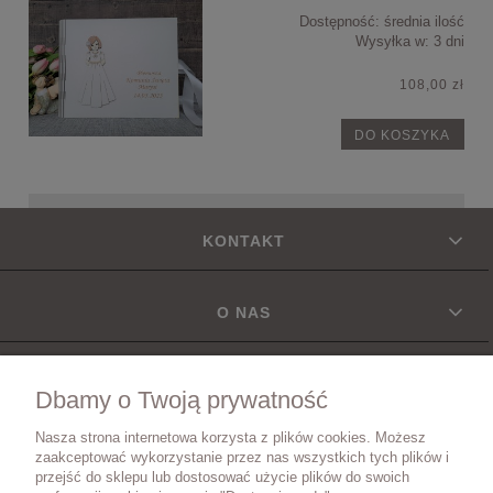
Dostępność:
średnia ilość
Wysyłka w:
3 dni
108,00 zł
DO KOSZYKA
KONTAKT
O NAS
INFORMACJE
Dbamy o Twoją prywatność
Nasza strona internetowa korzysta z plików cookies. Możesz
DOSTAWA
zaakceptować wykorzystanie przez nas wszystkich tych plików i
przejść do sklepu lub dostosować użycie plików do swoich