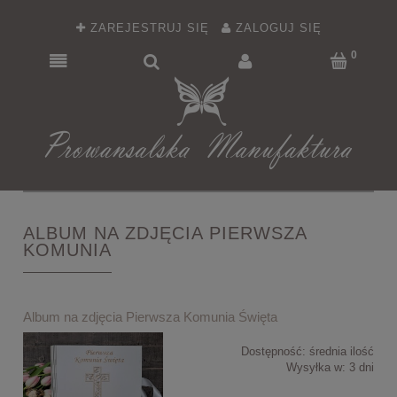
ZAREJESTRUJ SIĘ
ZALOGUJ SIĘ
ALBUM NA ZDJĘCIA PIERWSZA
KOMUNIA
Album na zdjęcia Pierwsza Komunia Święta
Dostępność:
średnia ilość
Wysyłka w:
3 dni