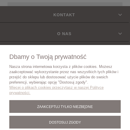
KONTAKT
O NAS
INFORMACJE
Dbamy o Twoją prywatność
Nasza strona internetowa korzysta z plików cookies. Możesz
DOSTAWA
zaakceptować wykorzystanie przez nas wszystkich tych plików i
przejść do sklepu lub dostosować użycie plików do swoich
preferencji, wybierając opcję "Dostosuj zgody".
Więcej o plikach cookies przeczytasz w naszej Polityce
ZWROTY I REKLAMACJE
prywatności.
ZAAKCEPTUJ TYLKO NIEZBĘDNE
BLOG
DOSTOSUJ ZGODY