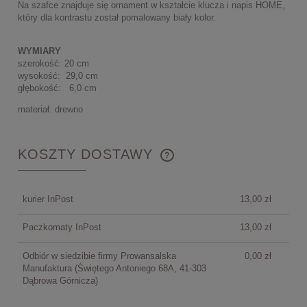
Na szafce znajduje się ornament w kształcie klucza i napis HOME,
który dla kontrastu został pomalowany biały kolor.
WYMIARY
szerokość: 20 cm
wysokość: 29,0 cm
głębokość: 6,0 cm
materiał: drewno
KOSZTY DOSTAWY
CENA NIE ZAWIERA EWENTUALNYCH KOSZTÓW
PŁATNOŚCI
kurier InPost
13,00 zł
Paczkomaty InPost
13,00 zł
Odbiór w siedzibie firmy Prowansalska
0,00 zł
Manufaktura
(Świętego Antoniego 68A, 41-303
Dąbrowa Górnicza)