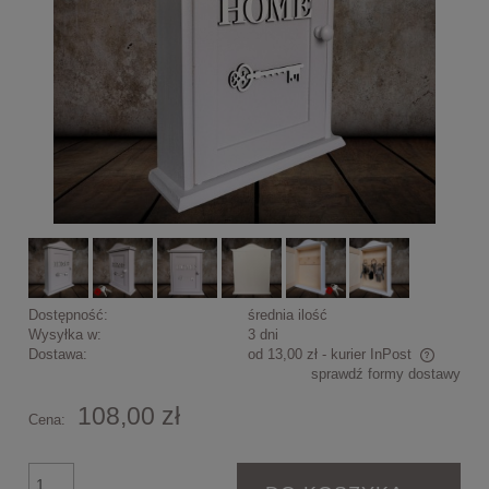
Dostępność:
średnia ilość
Wysyłka w:
3 dni
Dostawa:
od 13,00 zł
- kurier InPost
sprawdź formy dostawy
Cena nie zawiera ewentualnych kosztów płatności
108,00 zł
Cena: