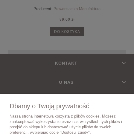
Producent:
Prowansalska Manufaktura
89,00 zł
DO KOSZYKA
KONTAKT
O NAS
INFORMACJE
Dbamy o Twoją prywatność
Nasza strona internetowa korzysta z plików cookies. Możesz
DOSTAWA
zaakceptować wykorzystanie przez nas wszystkich tych plików i
przejść do sklepu lub dostosować użycie plików do swoich
preferencji, wybierając opcję "Dostosuj zgody".