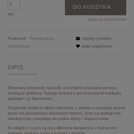
DO KOSZYKA
szt.
dodaj do przechowalni
Producent:
Prowansalska
zapytaj o produkt
Manufaktura
poleć znajomemu
OPIS
Drewniany przybornik na kredki w kształcie sześcianu pomoże
rozwiązać problemy Twojego dziecka z porozrzucanymi kredkami,
pędzlami czy flamastrami.
Przybornik został w całości wykonany z drewna a następnie ręcznie
przez nas pomalowany akrylowymi farbami, które są ekologiczne,
nietoksyczne i posiadają wszystkie atesty i dopuszczenia.
W związku z czym są one całkowicie bezpieczne i można nimi
malować produkty mające kontakt z dziećmi.