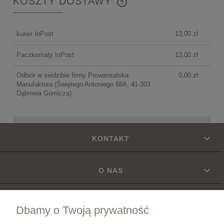
KOSZTY DOSTAWY
CENA NIE ZAWIERA EWENTUALNYCH KOSZTÓW
PŁATNOŚCI
kurier InPost
13,00 zł
Paczkomaty InPost
13,00 zł
Odbiór w siedzibie firmy Prowansalska
0,00 zł
Manufaktura
(Świętego Antoniego 68A, 41-303
Dąbrowa Górnicza)
KONTAKT
O NAS
INFORMACJE
Dbamy o Twoją prywatność