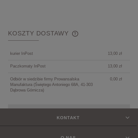
KOSZTY DOSTAWY
CENA NIE ZAWIERA EWENTUALNYCH KOSZTÓW
PŁATNOŚCI
kurier InPost
13,00 zł
Paczkomaty InPost
13,00 zł
Odbiór w siedzibie firmy Prowansalska
0,00 zł
Manufaktura
(Świętego Antoniego 68A, 41-303
Dąbrowa Górnicza)
KONTAKT
O NAS