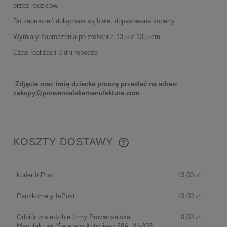
przez rodziców.
Do zaproszeń dołączane są białe, dopasowane koperty.
Wymiary zaproszenia po złożeniu: 13,5 x 13,5 cm
Czas realizacji 3 dni robocze
Zdjęcie oraz imię dziecka proszę przesłać na adres:
zakupy@prowansalskamanufaktura.com
KOSZTY DOSTAWY
CENA NIE ZAWIERA EWENTUALNYCH KOSZTÓW
PŁATNOŚCI
kurier InPost
13,00 zł
Paczkomaty InPost
13,00 zł
Odbiór w siedzibie firmy Prowansalska
0,00 zł
Manufaktura
(Świętego Antoniego 68A, 41-303