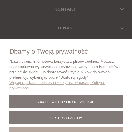
KONTAKT
O NAS
INFORMACJE
Dbamy o Twoją prywatność
Nasza strona internetowa korzysta z plików cookies. Możesz
DOSTAWA
zaakceptować wykorzystanie przez nas wszystkich tych plików i
przejść do sklepu lub dostosować użycie plików do swoich
preferencji, wybierając opcję "Dostosuj zgody".
Więcej o plikach cookies przeczytasz w naszej Polityce
ZWROTY I REKLAMACJE
prywatności.
ZAAKCEPTUJ TYLKO NIEZBĘDNE
BLOG
DOSTOSUJ ZGODY