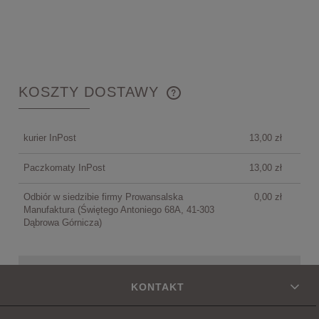
KOSZTY DOSTAWY
CENA NIE ZAWIERA EWENTUALNYCH KOSZTÓW
PŁATNOŚCI
kurier InPost
13,00 zł
Paczkomaty InPost
13,00 zł
Odbiór w siedzibie firmy Prowansalska
0,00 zł
Manufaktura
(Świętego Antoniego 68A, 41-303
Dąbrowa Górnicza)
KONTAKT