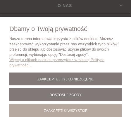
O NAS
INFORMACJE
Dbamy o Twoją prywatność
Nasza strona internetowa korzysta z plików cookies. Możesz
DOSTAWA
zaakceptować wykorzystanie przez nas wszystkich tych plików i
przejść do sklepu lub dostosować użycie plików do swoich
preferencji, wybierając opcję "Dostosuj zgody".
Więcej o plikach cookies przeczytasz w naszej Polityce
ZWROTY I REKLAMACJE
prywatności.
ZAAKCEPTUJ TYLKO NIEZBĘDNE
BLOG
DOSTOSUJ ZGODY
ZAAKCEPTUJ WSZYSTKIE
POKAŻ PEŁNĄ WERSJĘ STRONY
Sklep internetowy Shoper.pl