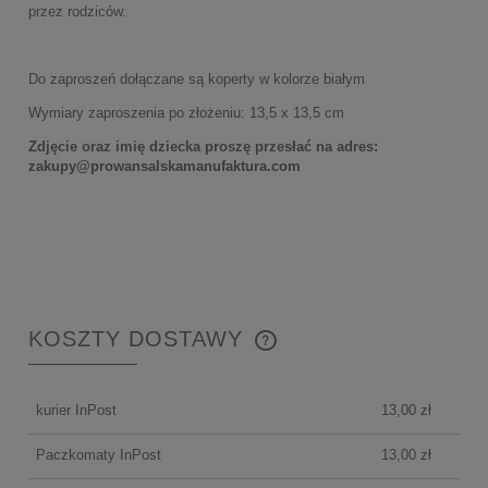
przez rodziców.
Do zaproszeń dołączane są koperty w kolorze białym
Wymiary zaproszenia po złożeniu: 13,5 x 13,5 cm
Zdjęcie oraz imię dziecka proszę przesłać na adres:
zakupy@prowansalskamanufaktura.com
KOSZTY DOSTAWY
CENA NIE ZAWIERA EWENTUALNYCH KOSZTÓW
PŁATNOŚCI
kurier InPost
13,00 zł
Paczkomaty InPost
13,00 zł