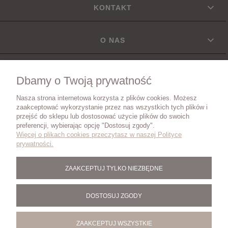
KONTAKT
O NAS
INFORMACJE
Dbamy o Twoją prywatność
Nasza strona internetowa korzysta z plików cookies. Możesz
DOSTAWA
zaakceptować wykorzystanie przez nas wszystkich tych plików i
przejść do sklepu lub dostosować użycie plików do swoich
preferencji, wybierając opcję "Dostosuj zgody".
Więcej o plikach cookies przeczytasz w naszej Polityce
ZWROTY I REKLAMACJE
prywatności.
ZAAKCEPTUJ TYLKO NIEZBĘDNE
BLOG
DOSTOSUJ ZGODY
ZAAKCEPTUJ WSZYSTKIE