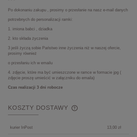
* * *
Po dokonaniu zakupu , prosimy o przesłanie na nasz e-mail danych
potrzebnych do personalizacji ramki:
1. imiona babci , dziadka
2. kto składa życzenia
3 jeśli życzą sobie Państwo inne życzenia niż w naszej ofercie,
prosimy również
o przesłaniu ich w emailu
4. zdjęcie, które ma być umieszczone w ramce w formacie jpg (
zdjęcie proszę umieścić w załączniku do emaila)
Czas realizacji 3 dni robocze
KOSZTY DOSTAWY
CENA NIE ZAWIERA EWENTUALNYCH KOSZTÓW
PŁATNOŚCI
kurier InPost
13,00 zł