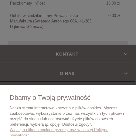
Paczkomaty InPost
13,00 zł
Odbiór w siedzibie firmy Prowansalska
0,00 zł
Manufaktura
(Świętego Antoniego 68A, 41-303
Dąbrowa Górnicza)
KONTAKT
O NAS
INFORMACJE
Dbamy o Twoją prywatność
Nasza strona internetowa korzysta z plików cookies. Możesz
DOSTAWA
zaakceptować wykorzystanie przez nas wszystkich tych plików i
przejść do sklepu lub dostosować użycie plików do swoich
preferencji, wybierając opcję "Dostosuj zgody".
Więcej o plikach cookies przeczytasz w naszej Polityce
ZWROTY I REKLAMACJE
prywatności.