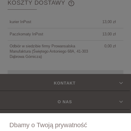
KOSZTY DOSTAWY
CENA NIE ZAWIERA EWENTUALNYCH KOSZTÓW
PŁATNOŚCI
kurier InPost
13,00 zł
Paczkomaty InPost
13,00 zł
Odbiór w siedzibie firmy Prowansalska
0,00 zł
Manufaktura
(Świętego Antoniego 68A, 41-303
Dąbrowa Górnicza)
KONTAKT
O NAS
INFORMACJE
Dbamy o Twoją prywatność