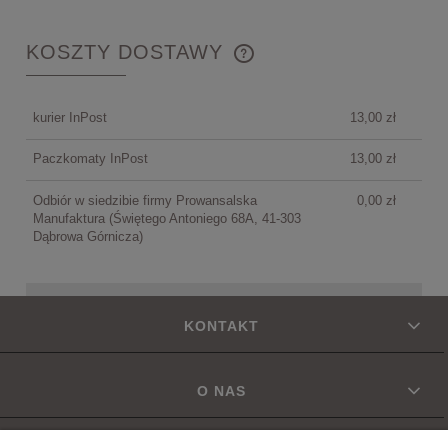
KOSZTY DOSTAWY
CENA NIE ZAWIERA EWENTUALNYCH KOSZTÓW
PŁATNOŚCI
kurier InPost
13,00 zł
Paczkomaty InPost
13,00 zł
Odbiór w siedzibie firmy Prowansalska
0,00 zł
Manufaktura
(Świętego Antoniego 68A, 41-303
Dąbrowa Górnicza)
KONTAKT
O NAS