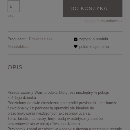
DO KOSZYKA
szt.
dodaj do przechowalni
Producent:
Prowansalska
zapytaj o produkt
Manufaktura
poleć znajomemu
OPIS
Przedstawiamy Wam produkt, który jest niezbędny w pokoju
każdego dziecka.
Podzielony na dwie niezależne przegródki przybornik, jest bardzo
funkcjonalny i z pewnością sprawdzi się idealnie do
przechowywania niezbędnych akcesoriów ucznia.
Teraz kredki, flamastry, linijki będą w estetyczny sposób
prezentować się w pokoju Twojego dziecka.
Przybornik został w całości wykonany z drewna a następnie ręcznie