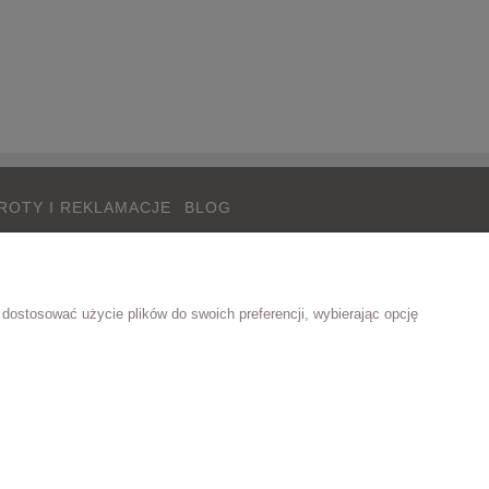
ROTY I REKLAMACJE
BLOG
oty i reklamacje
Blog
dostosować użycie plików do swoich preferencji, wybierając opcję