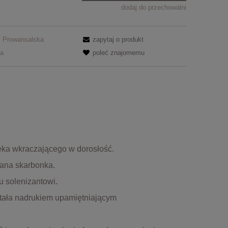
dodaj do przechowalni
Prowansalska
zapytaj o produkt
ra
poleć znajomemu
eka wkraczającego w dorosłość.
wana skarbonka.
 solenizantowi.
stała nadrukiem upamiętniającym