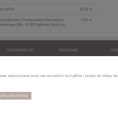
PŁATNOŚCI
ty InPost
13,00 zł
siedzibie firmy Prowansalska Manufaktura
0,00 zł
 Antoniego 68A, 41-303 Dąbrowa Górnicza)
INFORMACJE
DOSTAWA
ZW
Regulamin
Koszty dostawy
Zwr
Polityka Prywatności
Polityka cookies
Formy płatności
ać wykorzystanie przez nas wszystkich tych plików i przejść do sklepu lub 
EPTUJ WSZYSTKIE