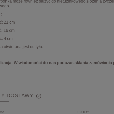
rbonka może również służyć do nietuzinkowego złożenia życzeń
wego.
 :
ć: 21 cm
ć: 16 cm
ć: 4 cm
 otwierana jest od tyłu.
izacja: W wiadomości do nas podczas skłania zamówienia 
TY DOSTAWY
CENA NIE ZAWIERA
ost
13,00 zł
EWENTUALNYCH KOSZTÓW