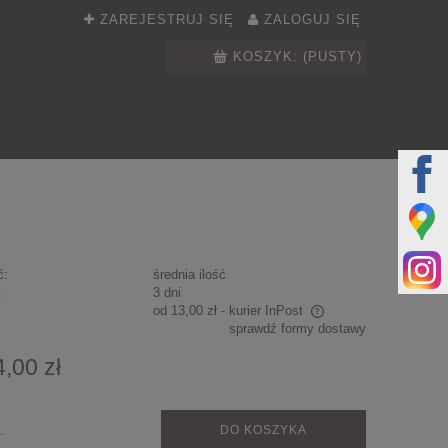
ZAREJESTRUJ SIĘ
ZALOGUJ SIĘ
KOSZYK:
(PUSTY)
ć:
średnia ilość
:
3 dni
od 13,00 zł
- kurier InPost
sprawdź formy dostawy
Cena nie zawiera ewentualnych kosztów
4,00 zł
płatności
.
DO KOSZYKA