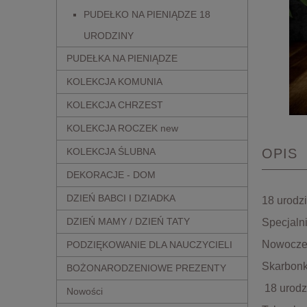
PUDEŁKO NA PIENIĄDZE 18
URODZINY
PUDEŁKA NA PIENIĄDZE
KOLEKCJA KOMUNIA
KOLEKCJA CHRZEST
KOLEKCJA ROCZEK new
KOLEKCJA ŚLUBNA
OPIS
DEKORACJE - DOM
DZIEŃ BABCI I DZIADKA
18 urodz
DZIEŃ MAMY / DZIEŃ TATY
Specjaln
Nowoczes
PODZIĘKOWANIE DLA NAUCZYCIELI
Skarbonk
BOŻONARODZENIOWE PREZENTY
18 urodzi
Nowości