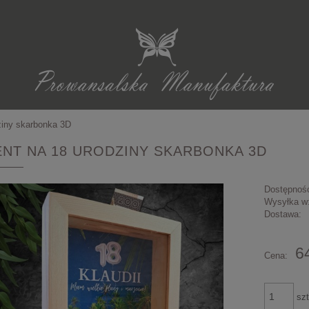
ziny skarbonka 3D
NT NA 18 URODZINY SKARBONKA 3D
Dostępnoś
Wysyłka w
Dostawa:
6
Cena:
szt