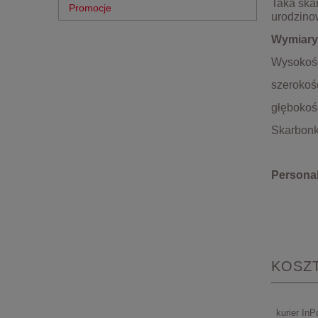
Taka ska
Promocje
urodzino
Wymiary
Wysokoś
szerokoś
głębokoś
Skarbonka
Personal
KOSZ
kurier InP