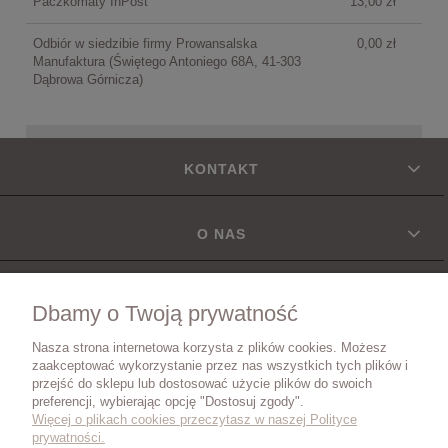
Paczkomaty InPost
13,00 zł
Odbiór w siedzibie firmy Prowansalska
0,00 zł
Manufaktura
(Świętego Antoniego 68A, 41-303
Dąbrowa Górnicza)
KONTAKT
O NAS
INFORMACJE
Dbamy o Twoją prywatność
Nasza strona internetowa korzysta z plików cookies. Możesz
DOSTAWA
zaakceptować wykorzystanie przez nas wszystkich tych plików i
przejść do sklepu lub dostosować użycie plików do swoich
preferencji, wybierając opcję "Dostosuj zgody".
Więcej o plikach cookies przeczytasz w naszej Polityce
ZWROTY I REKLAMACJE
prywatności.