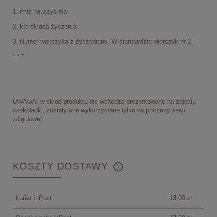
1. imię nauczyciela
2. kto składa życzenia:
3. Numer wierszyka z życzeniami. W standardzie wierszyk nr 2.
* * *
UWAGA: w skład produktu nie wchodzą prezentowane na zdjęciu
czekoladki, zostały one wykorzystane tylko na potrzeby sesji
zdjęciowej.
KOSZTY DOSTAWY
CENA NIE ZAWIERA EWENTUALNYCH KOSZTÓW
PŁATNOŚCI
kurier InPost
13,00 zł