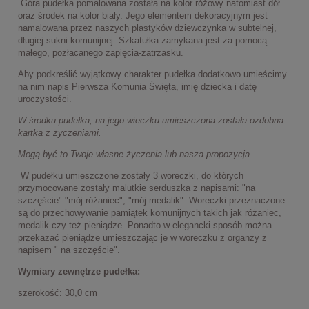
Góra pudełka pomalowana została na kolor różowy natomiast dół
oraz środek na kolor biały. Jego elementem dekoracyjnym jest
namalowana przez naszych plastyków dziewczynka w subtelnej,
długiej sukni komunijnej. Szkatułka zamykana jest za pomocą
małego, pozłacanego zapięcia-zatrzasku.
Aby podkreślić wyjątkowy charakter pudełka dodatkowo umieścimy
na nim napis Pierwsza Komunia Święta, imię dziecka i datę
uroczystości.
W środku pudełka, na jego wieczku umieszczona została ozdobna
kartka z życzeniami.
Mogą być to Twoje własne życzenia lub nasza propozycja.
W pudełku umieszczone zostały 3 woreczki, do których
przymocowane zostały malutkie serduszka z napisami: "na
szczęście" "mój różaniec", "mój medalik". Woreczki przeznaczone
są do przechowywanie pamiątek komunijnych takich jak różaniec,
medalik czy też pieniądze. Ponadto w elegancki sposób można
przekazać pieniądze umieszczając je w woreczku z organzy z
napisem " na szczęście".
Wymiary zewnętrze pudełka:
szerokość: 30,0 cm