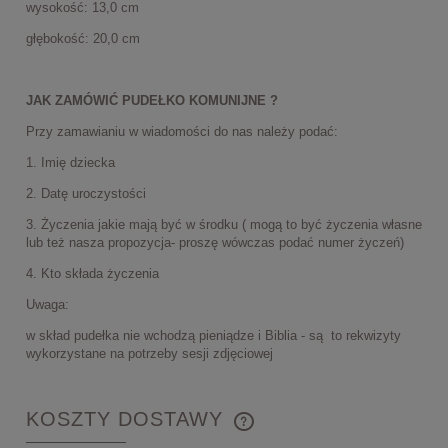
wysokość: 13,0 cm
głębokość: 20,0 cm
JAK ZAMÓWIĆ PUDEŁKO KOMUNIJNE ?
Przy zamawianiu w wiadomości do nas należy podać:
1. Imię dziecka
2. Datę uroczystości
3. Życzenia jakie mają być w środku ( mogą to być życzenia własne
lub też nasza propozycja- proszę wówczas podać numer życzeń)
4. Kto składa życzenia
Uwaga:
w skład pudełka nie wchodzą pieniądze i Biblia - są to rekwizyty
wykorzystane na potrzeby sesji zdjęciowej
KOSZTY DOSTAWY
CENA NIE ZAWIERA EWENTUALNYCH KOSZTÓW