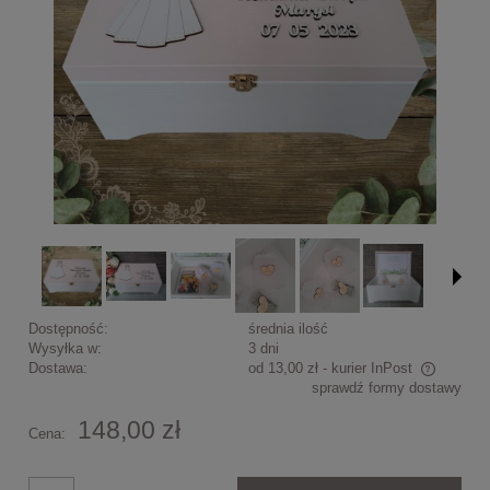
Dostępność:
średnia ilość
Wysyłka w:
3 dni
Dostawa:
od 13,00 zł
- kurier InPost
sprawdź formy dostawy
Cena nie zawiera ewentualnych kosztów płatności
148,00 zł
Cena: