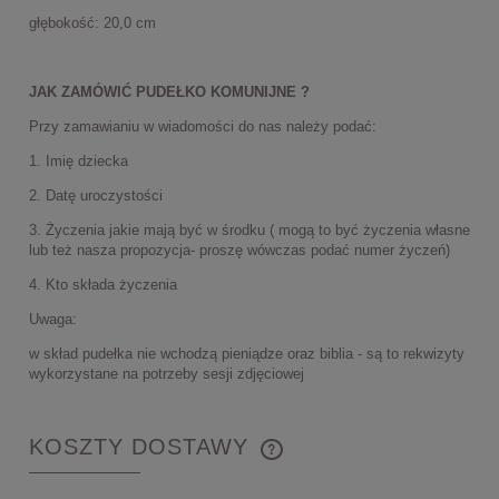
głębokość: 20,0 cm
JAK ZAMÓWIĆ PUDEŁKO KOMUNIJNE ?
Przy zamawianiu w wiadomości do nas należy podać:
1. Imię dziecka
2. Datę uroczystości
3. Życzenia jakie mają być w środku ( mogą to być życzenia własne
lub też nasza propozycja- proszę wówczas podać numer życzeń)
4. Kto składa życzenia
Uwaga:
w skład pudełka nie wchodzą pieniądze oraz biblia - są to rekwizyty
wykorzystane na potrzeby sesji zdjęciowej
KOSZTY DOSTAWY
CENA NIE ZAWIERA EWENTUALNYCH KOSZTÓW
PŁATNOŚCI