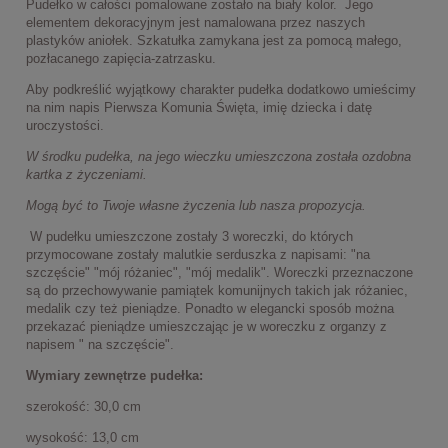
Pudełko w całości pomalowane zostało na biały kolor. Jego
elementem dekoracyjnym jest namalowana przez naszych
plastyków aniołek. Szkatułka zamykana jest za pomocą małego,
pozłacanego zapięcia-zatrzasku.
Aby podkreślić wyjątkowy charakter pudełka dodatkowo umieścimy
na nim napis Pierwsza Komunia Święta, imię dziecka i datę
uroczystości.
W środku pudełka, na jego wieczku umieszczona została ozdobna
kartka z życzeniami.
Mogą być to Twoje własne życzenia lub nasza propozycja.
W pudełku umieszczone zostały 3 woreczki, do których
przymocowane zostały malutkie serduszka z napisami: "na
szczęście" "mój różaniec", "mój medalik". Woreczki przeznaczone
są do przechowywanie pamiątek komunijnych takich jak różaniec,
medalik czy też pieniądze. Ponadto w elegancki sposób można
przekazać pieniądze umieszczając je w woreczku z organzy z
napisem " na szczęście".
Wymiary zewnętrze pudełka:
szerokość: 30,0 cm
wysokość: 13,0 cm