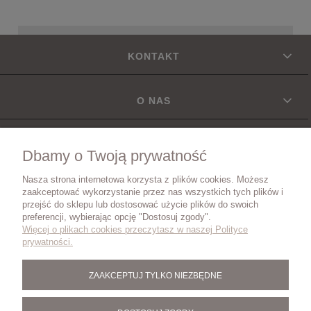
KONTAKT
O NAS
INFORMACJE
Dbamy o Twoją prywatność
Nasza strona internetowa korzysta z plików cookies. Możesz
DOSTAWA
zaakceptować wykorzystanie przez nas wszystkich tych plików i
przejść do sklepu lub dostosować użycie plików do swoich
preferencji, wybierając opcję "Dostosuj zgody".
Więcej o plikach cookies przeczytasz w naszej Polityce
ZWROTY I REKLAMACJE
prywatności.
ZAAKCEPTUJ TYLKO NIEZBĘDNE
BLOG