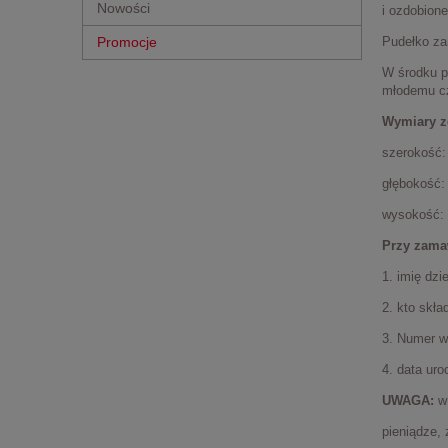
Nowości
i ozdobion
Promocje
Pudełko za
W środku p
młodemu cz
Wymiary z
szerokość:
głębokość:
wysokość:
Przy zama
1. imię dzi
2. kto skła
3. Numer w
4. data uro
UWAGA:
w 
pieniądze, 