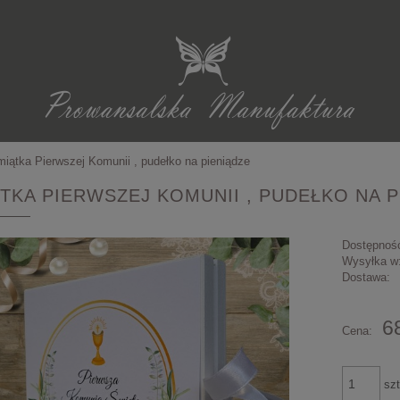
iątka Pierwszej Komunii , pudełko na pieniądze
TKA PIERWSZEJ KOMUNII , PUDEŁKO NA P
Dostępnoś
Wysyłka w
Dostawa:
6
Cena:
szt