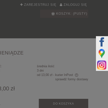
ZAREJESTRUJ SIĘ
ZALOGUJ SIĘ
KOSZYK:
(PUSTY)
IENIĄDZE
ć:
średnia ilość
:
3 dni
od 13,00 zł
- kurier InPost
sprawdź formy dostawy
Cena nie zawiera ewentualnych kosztów
8,00 zł
płatności
.
DO KOSZYKA