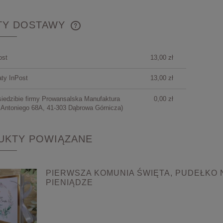
TY DOSTAWY
CENA NIE ZAWIERA
ost
13,00 zł
EWENTUALNYCH KOSZTÓW
PŁATNOŚCI
ty InPost
13,00 zł
siedzibie firmy Prowansalska Manufaktura
0,00 zł
 Antoniego 68A, 41-303 Dąbrowa Górnicza)
UKTY POWIĄZANE
PIERWSZA KOMUNIA ŚWIĘTA, PUDEŁKO 
PIENIĄDZE