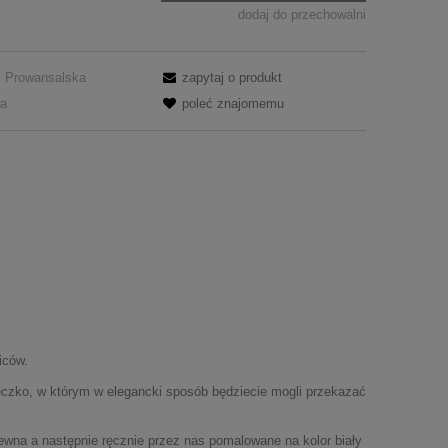
dodaj do przechowalni
Prowansalska
zapytaj o produkt
ra
poleć znajomemu
iców.
łeczko, w którym w elegancki sposób będziecie mogli przekazać
rewna a następnie ręcznie przez nas pomalowane na kolor biały