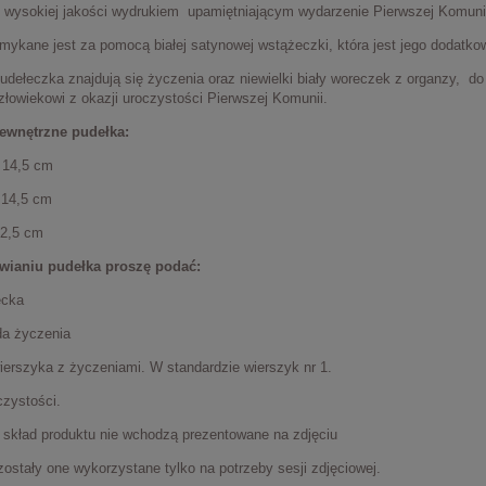
e wysokiej jakości wydrukiem upamiętniającym wydarzenie Pierwszej Komunii
mykane jest za pomocą białej satynowej wstążeczki, która jest jego dodatko
udełeczka znajdują się życzenia oraz niewielki biały woreczek z organzy, d
łowiekowi z okazji uroczystości Pierwszej Komunii.
ewnętrzne pudełka:
 14,5 cm
 14,5 cm
 2,5 cm
wianiu pudełka proszę podać:
ecka
da życzenia
ierszyka z życzeniami. W standardzie wierszyk nr 1.
czystości.
skład produktu nie wchodzą prezentowane na zdjęciu
zostały one wykorzystane tylko na potrzeby sesji zdjęciowej.