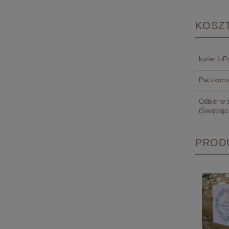
KOSZ
kurier InP
Paczkoma
Odbiór w 
(Świętego
PROD