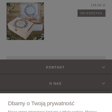
138,00 zł
DO KOSZYKA
KONTAKT
O NAS
INFORMACJE
Dbamy o Twoją prywatność
Nasza strona internetowa korzysta z plików cookies. Możesz