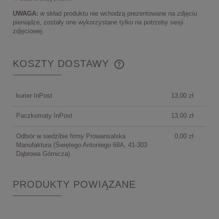
UWAGA:
w skład produktu nie wchodzą prezentowane na zdjęciu
pieniądze, zostały one wykorzystane tylko na potrzeby sesji
zdjęciowej.
KOSZTY DOSTAWY
CENA NIE ZAWIERA EWENTUALNYCH KOSZTÓW
PŁATNOŚCI
kurier InPost
13,00 zł
Paczkomaty InPost
13,00 zł
Odbiór w siedzibie firmy Prowansalska
0,00 zł
Manufaktura
(Świętego Antoniego 68A, 41-303
Dąbrowa Górnicza)
PRODUKTY POWIĄZANE