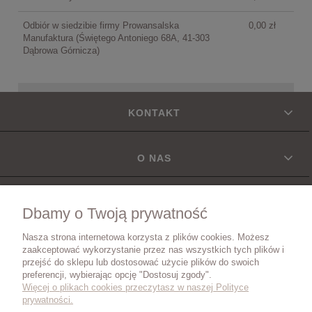
Odbiór w siedzibie firmy Prowansalska
0,00 zł
Manufaktura
(Świętego Antoniego 68A, 41-303
Dąbrowa Górnicza)
KONTAKT
O NAS
INFORMACJE
Dbamy o Twoją prywatność
Nasza strona internetowa korzysta z plików cookies. Możesz
DOSTAWA
zaakceptować wykorzystanie przez nas wszystkich tych plików i
przejść do sklepu lub dostosować użycie plików do swoich
preferencji, wybierając opcję "Dostosuj zgody".
Więcej o plikach cookies przeczytasz w naszej Polityce
ZWROTY I REKLAMACJE
prywatności.