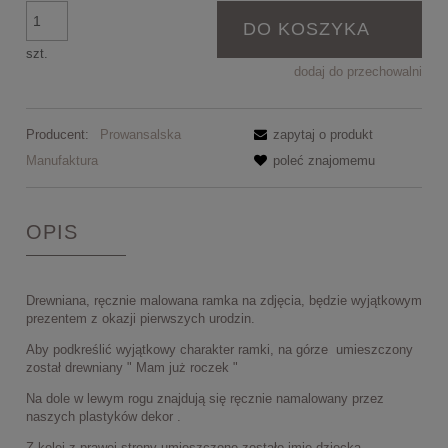
DO KOSZYKA
szt.
dodaj do przechowalni
Producent:
Prowansalska
zapytaj o produkt
Manufaktura
poleć znajomemu
OPIS
Drewniana, ręcznie malowana ramka na zdjęcia, będzie wyjątkowym
prezentem z okazji pierwszych urodzin.
Aby podkreślić wyjątkowy charakter ramki, na górze umieszczony
został drewniany " Mam już roczek "
Na dole w lewym rogu znajdują się ręcznie namalowany przez
naszych plastyków dekor .
Z kolei z prawej strony umieszczone zostało imię dziecka.