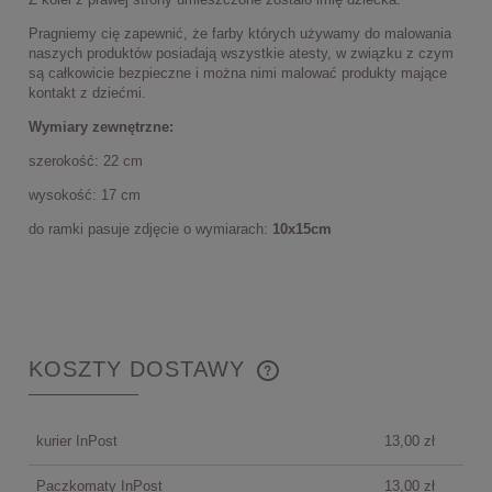
Pragniemy cię zapewnić, że farby których używamy do malowania
naszych produktów posiadają wszystkie atesty, w związku z czym
są całkowicie bezpieczne i można nimi malować produkty mające
kontakt z dziećmi.
Wymiary zewnętrzne:
szerokość: 22 cm
wysokość: 17 cm
do ramki pasuje zdjęcie o wymiarach:
10x15cm
KOSZTY DOSTAWY
CENA NIE ZAWIERA EWENTUALNYCH KOSZTÓW
PŁATNOŚCI
kurier InPost
13,00 zł
Paczkomaty InPost
13,00 zł