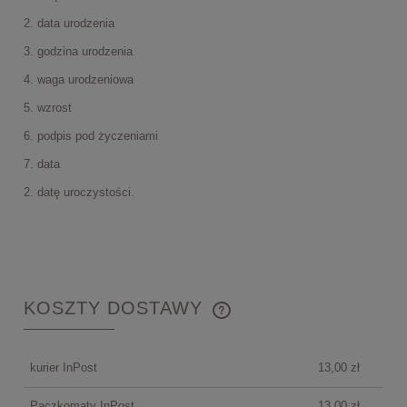
2. data urodzenia
3. godzina urodzenia
4. waga urodzeniowa
5. wzrost
6. podpis pod życzeniami
7. data
2. datę uroczystości.
KOSZTY DOSTAWY
CENA NIE ZAWIERA EWENTUALNYCH KOSZTÓW
PŁATNOŚCI
kurier InPost
13,00 zł
Paczkomaty InPost
13,00 zł