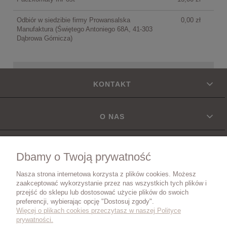
Odbiór w siedzibie firmy Prowansalska
0,00 zł
Manufaktura
(Świętego Antoniego 68A, 41-303
Dąbrowa Górnicza)
KONTAKT
O NAS
INFORMACJE
Dbamy o Twoją prywatność
Nasza strona internetowa korzysta z plików cookies. Możesz
DOSTAWA
zaakceptować wykorzystanie przez nas wszystkich tych plików i
przejść do sklepu lub dostosować użycie plików do swoich
preferencji, wybierając opcję "Dostosuj zgody".
Więcej o plikach cookies przeczytasz w naszej Polityce
ZWROTY I REKLAMACJE
prywatności.