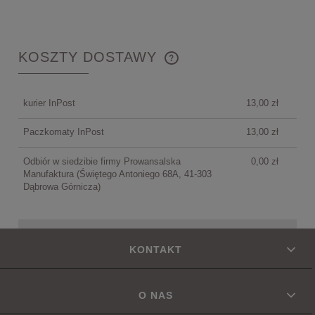
KOSZTY DOSTAWY
CENA NIE ZAWIERA EWENTUALNYCH KOSZTÓW
PŁATNOŚCI
kurier InPost
13,00 zł
Paczkomaty InPost
13,00 zł
Odbiór w siedzibie firmy Prowansalska
0,00 zł
Manufaktura
(Świętego Antoniego 68A, 41-303
Dąbrowa Górnicza)
KONTAKT
O NAS