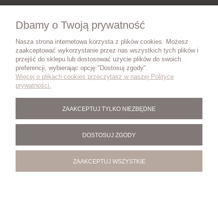
INFORMACJE
Dbamy o Twoją prywatność
Nasza strona internetowa korzysta z plików cookies. Możesz
DOSTAWA
zaakceptować wykorzystanie przez nas wszystkich tych plików i
przejść do sklepu lub dostosować użycie plików do swoich
preferencji, wybierając opcję "Dostosuj zgody".
Więcej o plikach cookies przeczytasz w naszej Polityce
ZWROTY I REKLAMACJE
prywatności.
ZAAKCEPTUJ TYLKO NIEZBĘDNE
BLOG
DOSTOSUJ ZGODY
ZAAKCEPTUJ WSZYSTKIE
POKAŻ PEŁNĄ WERSJĘ STRONY
Sklep internetowy Shoper.pl