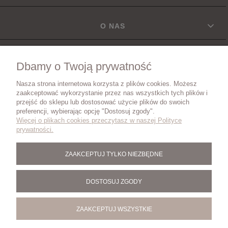
O NAS
INFORMACJE
Dbamy o Twoją prywatność
Nasza strona internetowa korzysta z plików cookies. Możesz
DOSTAWA
zaakceptować wykorzystanie przez nas wszystkich tych plików i
przejść do sklepu lub dostosować użycie plików do swoich
preferencji, wybierając opcję "Dostosuj zgody".
Więcej o plikach cookies przeczytasz w naszej Polityce
ZWROTY I REKLAMACJE
prywatności.
ZAAKCEPTUJ TYLKO NIEZBĘDNE
BLOG
DOSTOSUJ ZGODY
ZAAKCEPTUJ WSZYSTKIE
POKAŻ PEŁNĄ WERSJĘ STRONY