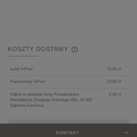
KOSZTY DOSTAWY
CENA NIE ZAWIERA EWENTUALNYCH KOSZTÓW
PŁATNOŚCI
kurier InPost
13,00 zł
Paczkomaty InPost
13,00 zł
Odbiór w siedzibie firmy Prowansalska
0,00 zł
Manufaktura
(Świętego Antoniego 68A, 41-303
Dąbrowa Górnicza)
KONTAKT