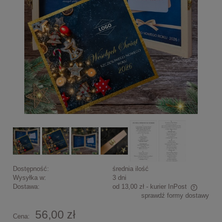
Dostępność:
średnia ilość
Wysyłka w:
3 dni
Dostawa:
od 13,00 zł
- kurier InPost
sprawdź formy dostawy
Cena nie zawiera ewentualnych kosztów płatności
56,00 zł
Cena: