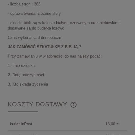
- liczba stron : 383
- oprawa twarda, złocone litery
- okładki biblii są w kolorze białym, czerwonym oraz niebieskim i
dodawane są do pudełka losowo
Czas wykonania 3 dni robocze
JAK ZAMÓWIĆ SZKATUŁKĘ Z BIBLIĄ ?
Przy zamawianiu w wiadomości do nas należy podać:
1. Imię dziecka
2. Datę uroczystości
3. Kto składa życzenia
KOSZTY DOSTAWY
CENA NIE ZAWIERA EWENTUALNYCH KOSZTÓW
PŁATNOŚCI
kurier InPost
13,00 zł