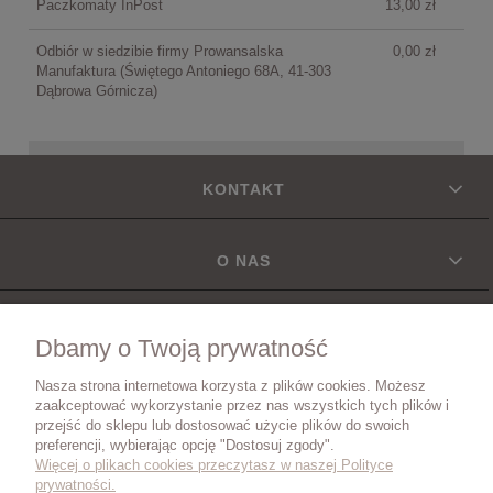
Paczkomaty InPost
13,00 zł
Odbiór w siedzibie firmy Prowansalska
0,00 zł
Manufaktura
(Świętego Antoniego 68A, 41-303
Dąbrowa Górnicza)
KONTAKT
O NAS
INFORMACJE
Dbamy o Twoją prywatność
Nasza strona internetowa korzysta z plików cookies. Możesz
DOSTAWA
zaakceptować wykorzystanie przez nas wszystkich tych plików i
przejść do sklepu lub dostosować użycie plików do swoich
preferencji, wybierając opcję "Dostosuj zgody".
Więcej o plikach cookies przeczytasz w naszej Polityce
ZWROTY I REKLAMACJE
prywatności.