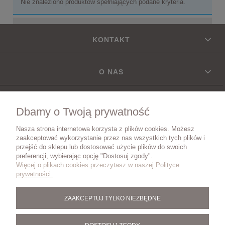
Nie znaleziono produktów spełniających podane kryteria.
KONTAKT
O NAS
INFORMACJE
Dbamy o Twoją prywatność
Nasza strona internetowa korzysta z plików cookies. Możesz
DOSTAWA
zaakceptować wykorzystanie przez nas wszystkich tych plików i
przejść do sklepu lub dostosować użycie plików do swoich
preferencji, wybierając opcję "Dostosuj zgody".
Więcej o plikach cookies przeczytasz w naszej Polityce
ZWROTY I REKLAMACJE
prywatności.
ZAAKCEPTUJ TYLKO NIEZBĘDNE
BLOG