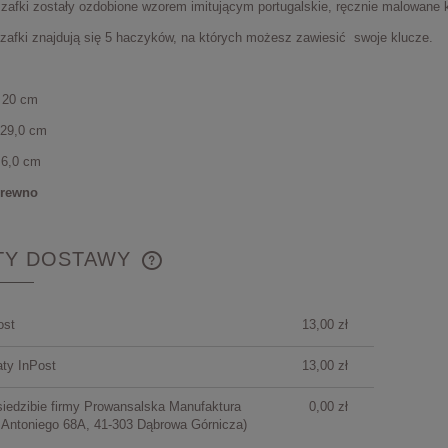
zafki zostały ozdobione wzorem imitującym portugalskie, ręcznie malowane k
zafki znajdują się 5 haczyków, na których możesz zawiesić swoje klucze.
 20 cm
 29,0 cm
 6,0 cm
drewno
TY DOSTAWY
CENA NIE ZAWIERA
ost
13,00 zł
EWENTUALNYCH KOSZTÓW
PŁATNOŚCI
ty InPost
13,00 zł
siedzibie firmy Prowansalska Manufaktura
0,00 zł
 Antoniego 68A, 41-303 Dąbrowa Górnicza)