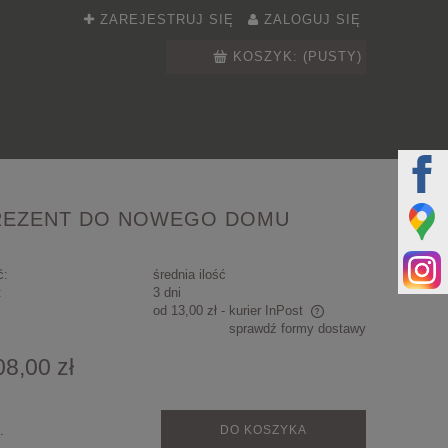
ZAREJESTRUJ SIĘ
ZALOGUJ SIĘ
KOSZYK:
(PUSTY)
 PREZENT DO NOWEGO DOMU
ć:
średnia ilość
:
3 dni
od 13,00 zł
- kurier InPost
sprawdź formy dostawy
Cena nie zawiera ewentualnych kosztów
08,00 zł
płatności
.
DO KOSZYKA