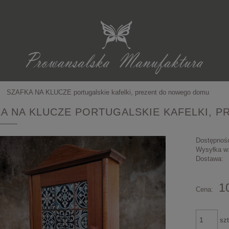
SZAFKA NA KLUCZE portugalskie kafelki, prezent do nowego domu
A NA KLUCZE PORTUGALSKIE KAFELKI,
Dostępnoś
Wysyłka w
Dostawa:
1
Cena:
szt