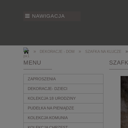
NAWIGACJA
»
»
»
DEKORACJE - DOM
SZAFKA NA KLUCZE
MENU
SZAFK
ZAPROSZENIA
DEKORACJE- DZIECI
KOLEKCJA 18 URODZINY
PUDEŁKA NA PIENIĄDZE
KOLEKCJA KOMUNIA
KOLEKCJA CHRZEST