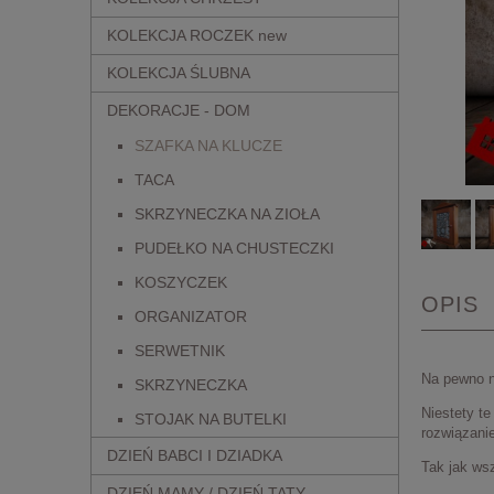
KOLEKCJA ROCZEK new
KOLEKCJA ŚLUBNA
DEKORACJE - DOM
SZAFKA NA KLUCZE
TACA
SKRZYNECZKA NA ZIOŁA
PUDEŁKO NA CHUSTECZKI
KOSZYCZEK
OPIS
ORGANIZATOR
SERWETNIK
Na pewno ni
SKRZYNECZKA
Niestety t
STOJAK NA BUTELKI
rozwiązanie
DZIEŃ BABCI I DZIADKA
Tak jak ws
DZIEŃ MAMY / DZIEŃ TATY