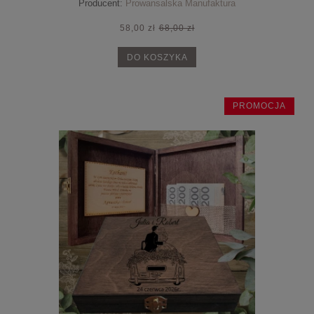
Producent:
Prowansalska Manufaktura
58,00 zł
68,00 zł
DO KOSZYKA
PROMOCJA