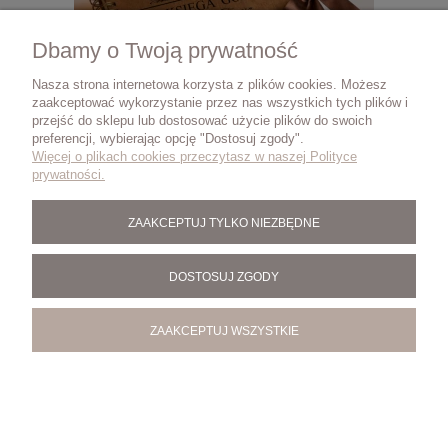
Dbamy o Twoją prywatność
Nasza strona internetowa korzysta z plików cookies. Możesz
zaakceptować wykorzystanie przez nas wszystkich tych plików i
przejść do sklepu lub dostosować użycie plików do swoich
preferencji, wybierając opcję "Dostosuj zgody".
Z
KSIĘGA GOŚCI NA WESELE ŚLUB ANKIETA
Więcej o plikach cookies przeczytasz w naszej Polityce
KA
DREWNIANA OKŁADKA PERSONALIZACJA
prywatności.
89,00 zł
ZAAKCEPTUJ TYLKO NIEZBĘDNE
DO KOSZYKA
DOSTOSUJ ZGODY
ZAAKCEPTUJ WSZYSTKIE
O NAS
Prowansalska Manufaktura -
Drewniane prezenty i dodatki do domu